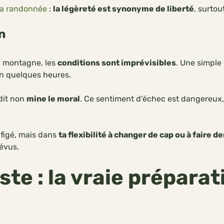
a randonnée
:
la légèreté est synonyme de liberté
, surtou
n
en montagne, les
conditions sont imprévisibles
. Une simple
en quelques heures.
 dit non
mine le moral
. Ce sentiment d’échec est dangereux, ca
 figé, mais dans
ta flexibilité à changer de cap ou à faire d
révus.
ste : la vraie prépara