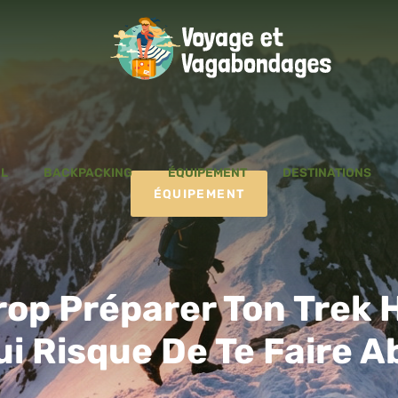
L
BACKPACKING
ÉQUIPEMENT
DESTINATIONS
ÉQUIPEMENT
rop Préparer Ton Trek H
Qui Risque De Te Faire 