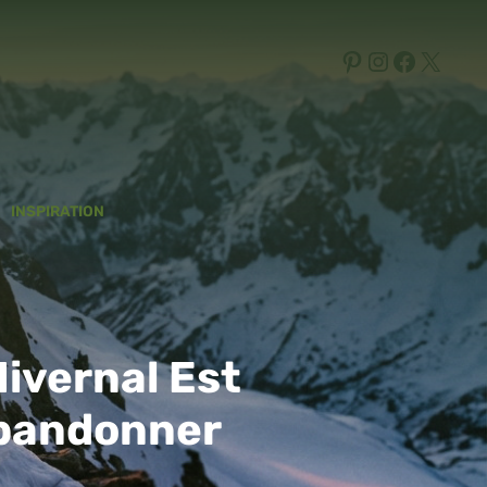
Pinterest
Instagram
Facebo
X
INSPIRATION
ivernal Est
Abandonner