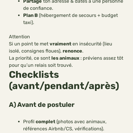
Partage
ton adresse & dates à une personne
de confiance.
Plan B
(hébergement de secours + budget
taxi).
Attention
Si un point te met
vraiment
en insécurité (lieu
isolé, consignes floues),
renonce
.
La priorité, ce sont
les animaux
: préviens assez tôt
pour qu’un relais soit trouvé.
Checklists
(avant/pendant/après)
A) Avant de postuler
Profil
complet
(photos avec animaux,
références Airbnb/CS, vérifications).