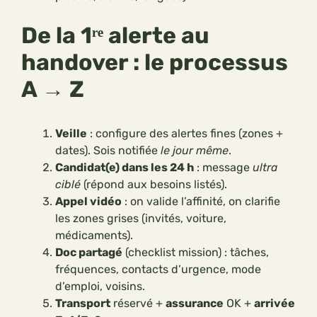
De la 1ʳᵉ alerte au
handover : le processus
A → Z
Veille
: configure des alertes fines (zones +
dates). Sois notifiée
le jour même
.
Candidat(e) dans les 24 h
: message
ultra
ciblé
(répond aux besoins listés).
Appel vidéo
: on valide l’affinité, on clarifie
les zones grises (invités, voiture,
médicaments).
Doc partagé
(checklist mission) : tâches,
fréquences, contacts d’urgence, mode
d’emploi, voisins.
Transport
réservé +
assurance
OK +
arrivée