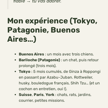
fiable → tu vas adorer.
Mon expérience (Tokyo,
Patagonie, Buenos
Aires…)
Buenos Aires
: un mois avec trois chiens.
Bariloche (Patagonie)
: un chat, puis retour
prolongé (trois mois).
Tokyo
: 5 mois cumulés, de Ginza à Roppongi
en passant par Azabu-Juban. Rottweiler,
husky, bouledogue français, Shih Tzu… (et un
cochon en entretien, oui !).
Suisse
,
Paris
,
York
: chats, rats, jardins,
courrier, petites missions.