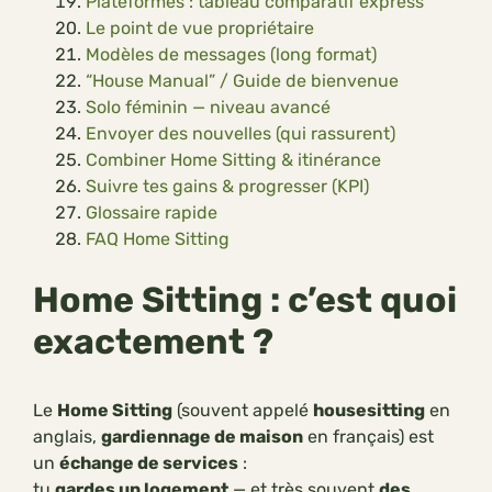
Plateformes : tableau comparatif express
Le point de vue propriétaire
Modèles de messages (long format)
“House Manual” / Guide de bienvenue
Solo féminin — niveau avancé
Envoyer des nouvelles (qui rassurent)
Combiner Home Sitting & itinérance
Suivre tes gains & progresser (KPI)
Glossaire rapide
FAQ Home Sitting
Home Sitting : c’est quoi
exactement ?
Le
Home Sitting
(souvent appelé
housesitting
en
anglais,
gardiennage de maison
en français) est
un
échange de services
:
tu
gardes un logement
— et très souvent
des