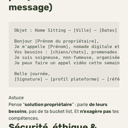
message)
Objet : Home Sitting – [Ville] – [Dates] – [P
Bonjour [Prénom du propriétaire],

Je m’appelle [Prénom], nomade digitale et gr
Vos besoins : [chiens/chats], promenades [X/
Je suis soigneuse, non-fumeuse, organisée, e
Je peux faire un appel vidéo cette semaine p
Belle journée,

[Signature] – [profil plateforme] – [référen
Astuce
Pense “
solution propriétaire
” : parle
de leurs
besoins
, pas de ta bucket list. Et
n’exagère pas
tes
compétences.
Sécurité, éthique &