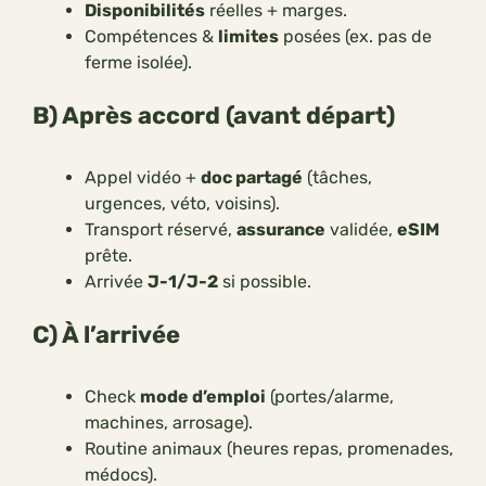
Disponibilités
réelles + marges.
Compétences &
limites
posées (ex. pas de
ferme isolée).
B) Après accord (avant départ)
Appel vidéo +
doc partagé
(tâches,
urgences, véto, voisins).
Transport réservé,
assurance
validée,
eSIM
prête.
Arrivée
J-1/J-2
si possible.
C) À l’arrivée
Check
mode d’emploi
(portes/alarme,
machines, arrosage).
Routine animaux (heures repas, promenades,
médocs).